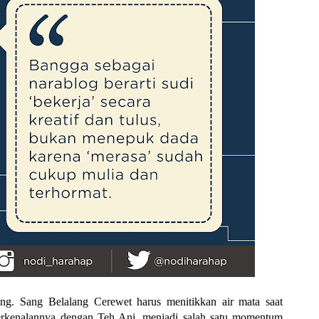
g. Sang Belalang Cerewet harus menitikkan air mata saat
erkenalannya dengan Teh Ani, menjadi salah satu momentum