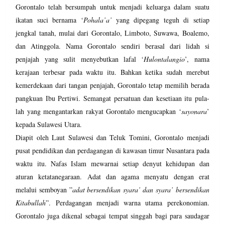
Gorontalo telah bersumpah untuk menjadi keluarga dalam suatu
ikatan suci bernama ‘
Pohala’a’
yang dipegang teguh di setiap
jengkal tanah, mulai dari Gorontalo, Limboto, Suwawa, Boalemo,
dan Atinggola. Nama Gorontalo sendiri berasal dari lidah si
penjajah yang sulit menyebutkan lafal ‘
Hulontalangio
’, nama
kerajaan terbesar pada waktu itu. Bahkan ketika sudah merebut
kemerdekaan dari tangan penjajah, Gorontalo tetap memilih berada
pangkuan Ibu Pertiwi. Semangat persatuan dan kesetiaan itu pula-
lah yang mengantarkan rakyat Gorontalo mengucapkan ‘
sayonara
’
kepada Sulawesi Utara.
Diapit oleh Laut Sulawesi dan Teluk Tomini, Gorontalo menjadi
pusat pendidikan dan perdagangan di kawasan timur Nusantara pada
waktu itu. Nafas Islam mewarnai setiap denyut kehidupan dan
aturan ketatanegaraan. Adat dan agama menyatu dengan erat
melalui semboyan ”
adat bersendikan syara’ dan syara’ bersendikan
Kitabullah
”. Perdagangan menjadi warna utama perekonomian.
Gorontalo juga dikenal sebagai tempat singgah bagi para saudagar