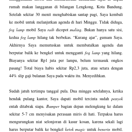
rumah makan langganan di bilangan Lengkong, Kota Bandung.
Setelah sekitar 30 menit menghabiskan santap pagi, Saya kembali
ke mobil untuk melanjutkan agenda di hari Minggu. Tidak diduga,
fog lamp
mobil Saya
raib
dicopot
maling
. Bukan hanya satu sisi,
kedua
fog lamp
hilang tak berbekas. “Kurang ajar”, gumam Saya.
Akhirnya Saya memutuskan untuk membatalkan agenda dan
berputar balik ke bengkel untuk mengganti
fog lamp
yang hilang.
Biayanya sekitar Rp1 juta per lampu, belum termasuk ongkos
pasang! Total biaya habis sekitar Rp2,3 juta, atau setara dengan
44% slip gaji bulanan Saya pada waktu itu. Menyedihkan.
Sudah jatuh tertimpa tanggal pula. Dua minggu setelahnya, ketika
hendak pulang kantor, Saya dapati mobil tercinta sudah
penyok
entah ditabrak siapa.
Bumper
bagian depan melengkung ke dalam
sekitar 5-7 cm menyisakan perasaan miris di hati. Terpaksa harus
mengurungkan niat selonjoran di kasur kosan, karena sekali lagi
harus berputar balik ke bengkel
ketok magic
untuk
benerin
mobil.