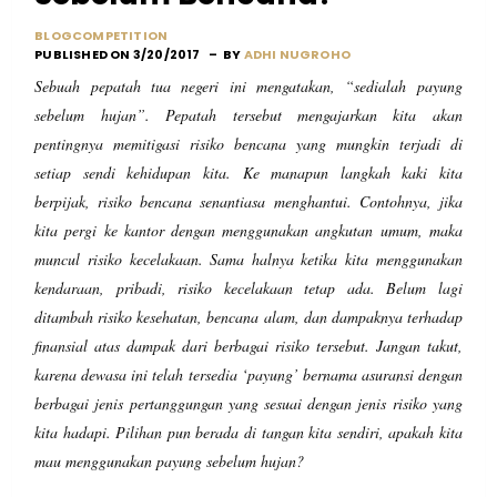
BLOGCOMPETITION
PUBLISHED ON 3/20/2017
BY
ADHI NUGROHO
Sebuah pepatah tua negeri ini mengatakan, “sedialah payung
sebelum hujan”. Pepatah tersebut mengajarkan kita akan
pentingnya memitigasi risiko bencana yang mungkin terjadi di
setiap sendi kehidupan kita. Ke manapun langkah kaki kita
berpijak, risiko bencana senantiasa menghantui. Contohnya, jika
kita pergi ke kantor dengan menggunakan angkutan umum, maka
muncul risiko kecelakaan. Sama halnya ketika kita menggunakan
kendaraan, pribadi, risiko kecelakaan tetap ada. Belum lagi
ditambah risiko kesehatan, bencana alam, dan dampaknya terhadap
finansial atas dampak dari berbagai risiko tersebut. Jangan takut,
karena dewasa ini telah tersedia ‘payung’ bernama asuransi dengan
berbagai jenis pertanggungan yang sesuai dengan jenis risiko yang
kita hadapi. Pilihan pun berada di tangan kita sendiri, apakah kita
mau menggunakan payung sebelum hujan?