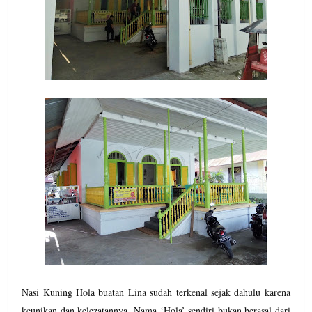
Nasi Kuning Hola buatan Lina sudah terkenal sejak dahulu karena
keunikan dan kelezatannya. Nama ‘Hola’ sendiri bukan berasal dari