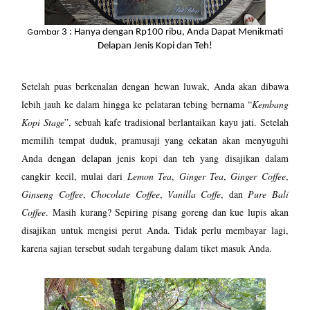
Gambar
3
: Hanya dengan Rp100 ribu, Anda Dapat Menikmati
Delapan Jenis Kopi dan Teh!
Setelah puas berkenalan dengan hewan luwak, Anda akan dibawa
lebih jauh ke dalam hingga ke pelataran tebing bernama “
Kembang
Kopi Stage
”, sebuah kafe tradisional berlantaikan kayu jati. Setelah
memilih tempat duduk, pramusaji yang cekatan akan menyuguhi
Anda dengan delapan jenis kopi dan teh yang disajikan dalam
cangkir kecil, mulai dari
Lemon Tea
,
Ginger Tea
,
Ginger Coffee
,
Ginseng Coffee
,
Chocolate Coffee
,
Vanilla Coffe
, dan
Pure Bali
Coffee
. Masih kurang? Sepiring pisang goreng dan kue lupis akan
disajikan untuk mengisi perut Anda. Tidak perlu membayar lagi,
karena sajian tersebut sudah tergabung dalam tiket masuk Anda.