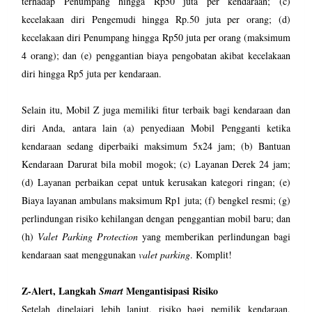
terhadap Penumpang hingga Rp50 juta per kendaraan; (c)
kecelakaan diri Pengemudi hingga Rp.50 juta per orang; (d)
kecelakaan diri Penumpang hingga Rp50 juta per orang (maksimum
4 orang); dan (e) penggantian biaya pengobatan akibat kecelakaan
diri hingga Rp5 juta per kendaraan.
Selain itu, Mobil Z juga memiliki fitur terbaik bagi kendaraan dan
diri Anda, antara lain (a) penyediaan Mobil Pengganti ketika
kendaraan sedang diperbaiki maksimum 5x24 jam; (b) Bantuan
Kendaraan Darurat bila mobil mogok; (c) Layanan Derek 24 jam;
(d) Layanan perbaikan cepat untuk kerusakan kategori ringan; (e)
Biaya layanan ambulans maksimum Rp1 juta; (f) bengkel resmi; (g)
perlindungan risiko kehilangan dengan penggantian mobil baru; dan
(h)
Valet Parking Protection
yang memberikan perlindungan bagi
kendaraan saat menggunakan
valet parking
. Komplit!
Z-Alert, Langkah
Mengantisipasi Risiko
Smart
Setelah dipelajari lebih lanjut, risiko bagi pemilik kendaraan,