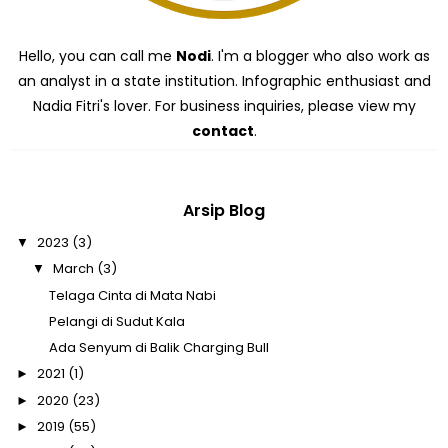
Hello, you can call me
Nodi
. I'm a blogger who also work as
an analyst in a state institution. Infographic enthusiast and
Nadia Fitri's lover. For business inquiries, please view my
contact
.
Arsip Blog
2023
(3)
▼
March
(3)
▼
Telaga Cinta di Mata Nabi
Pelangi di Sudut Kala
Ada Senyum di Balik Charging Bull
2021
(1)
►
2020
(23)
►
2019
(55)
►