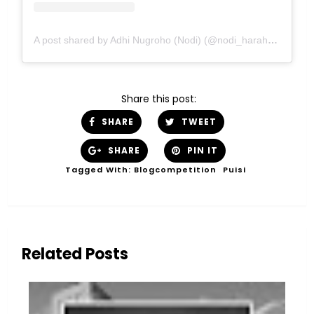
A post shared by Adhi Nugroho (Nodi) (@nodi_harahap)
Share this post:
SHARE
TWEET
SHARE
PIN IT
Tagged With:
Blogcompetition
Puisi
Related Posts