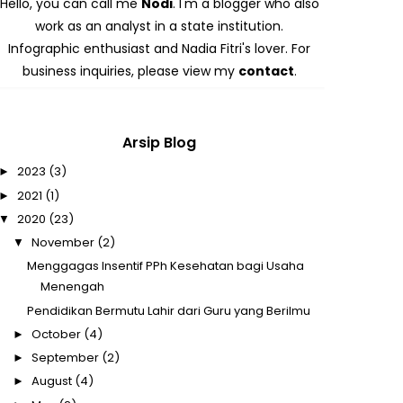
Hello, you can call me
Nodi
. I'm a blogger who also
work as an analyst in a state institution.
Infographic enthusiast and Nadia Fitri's lover. For
business inquiries, please view my
contact
.
Arsip Blog
2023
(3)
►
2021
(1)
►
2020
(23)
▼
November
(2)
▼
Menggagas Insentif PPh Kesehatan bagi Usaha
Menengah
Pendidikan Bermutu Lahir dari Guru yang Berilmu
October
(4)
►
September
(2)
►
August
(4)
►