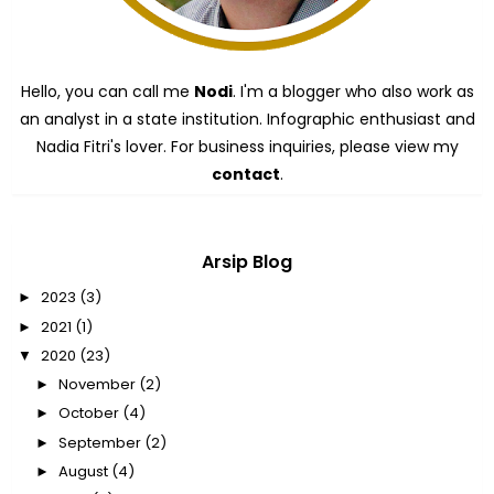
Hello, you can call me
Nodi
. I'm a blogger who also work as
an analyst in a state institution. Infographic enthusiast and
Nadia Fitri's lover. For business inquiries, please view my
contact
.
Arsip Blog
2023
(3)
►
2021
(1)
►
2020
(23)
▼
November
(2)
►
October
(4)
►
September
(2)
►
August
(4)
►