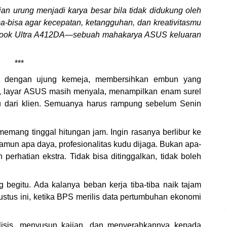
ian urung menjadi karya besar bila tidak didukung oleh
-bisa agar kecepatan, ketangguhan, dan kreativitasmu
vobook Ultra A412DA—sebuah mahakarya ASUS keluaran
***
u dengan ujung kemeja, membersihkan embun yang
a, layar ASUS masih menyala, menampilkan enam surel
tu dari klien. Semuanya harus rampung sebelum Senin
mang tinggal hitungan jam. Ingin rasanya berlibur ke
amun apa daya, profesionalitas kudu dijaga. Bukan apa-
perhatian ekstra. Tidak bisa ditinggalkan, tidak boleh
begitu. Ada kalanya beban kerja tiba-tiba naik tajam
gustus ini, ketika BPS merilis data pertumbuhan ekonomi
lisis, menyusun kajian, dan menyerahkannya kepada