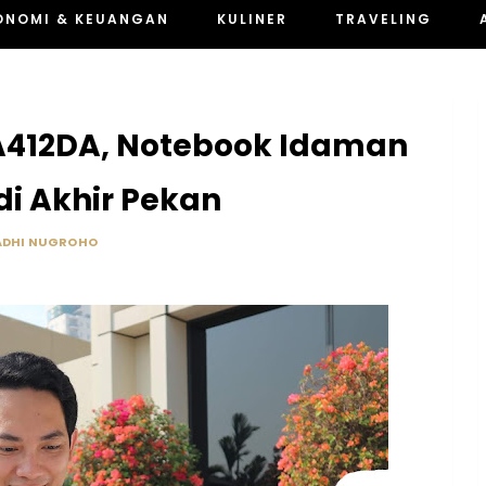
ONOMI & KEUANGAN
KULINER
TRAVELING
 A412DA, Notebook Idaman
di Akhir Pekan
ADHI NUGROHO