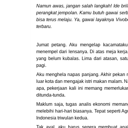
Namun awas, jangan salah langkah! Ide bril
perangkat jempolan. Kamu butuh gawai serba
bisa terus melaju. Ya, gawai layaknya Vi
terbaru.
Jumat petang. Aku mengelap kacamatak
menempel dari lensanya. Di atas meja kerj
yang belum kubalas. Lima dari atasan, sa
pagi.
Aku menghela napas panjang. Akhir pekan me
luar kota dan mengajak istri makan malam. N
apa, pekerjaan kali ini memang memerlukan 
ditunda-tunda.
Maklum saja, tugas analis ekonomi memang 
melebihi hari-hari biasanya. Tepat seperti A
Indonesia triwulan kedua.
Tak ayal, aku harus segera membuat ana