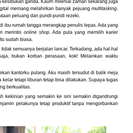
ya kesibukan ganda. Kaum milenial zaman sekarang juga
gital memang melahirkan banyak pejuang
multitasking
.
utaan peluang dan pundi-pundi rezeki.
i ibu rumah tangga merangkap penulis lepas. Ada yang
ri merintis
online shop
. Ada pula yang memilih karier
 Itu sudah biasa.
, tidak semuanya berjalan lancar. Terkadang, ada hal-hal
saja, bukan korban perasaan, kok! Melainkan waktu
kan kantorku pulang. Aku masih tersudut di balik meja
 kelar tetapi liburan tetap bisa dilakukan. Supaya tugas
ng berkualitas.
ilah kekinian yang semakin ke sini semakin digandrungi
njamin pelakunya tetap produktif tanpa mengorbankan