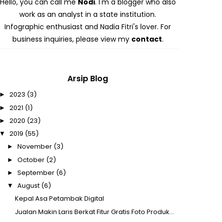
Hello, you can call me
Nodi
. I'm a blogger who also
work as an analyst in a state institution.
Infographic enthusiast and Nadia Fitri's lover. For
business inquiries, please view my
contact
.
Arsip Blog
2023
(3)
►
2021
(1)
►
2020
(23)
►
2019
(55)
▼
November
(3)
►
October
(2)
►
September
(6)
►
August
(6)
▼
Kepal Asa Petambak Digital
Jualan Makin Laris Berkat Fitur Gratis Foto Produk...