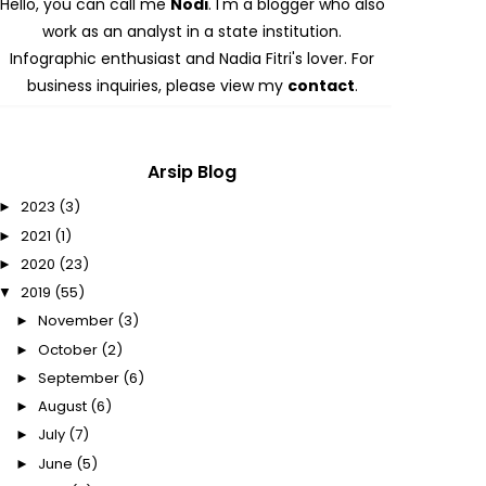
Hello, you can call me
Nodi
. I'm a blogger who also
work as an analyst in a state institution.
Infographic enthusiast and Nadia Fitri's lover. For
business inquiries, please view my
contact
.
Arsip Blog
2023
(3)
►
2021
(1)
►
2020
(23)
►
2019
(55)
▼
November
(3)
►
October
(2)
►
September
(6)
►
August
(6)
►
July
(7)
►
June
(5)
►