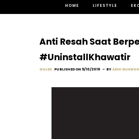
HOME
LIFESTYLE
EK
Anti Resah Saat Berpe
#UninstallKhawatir
GOJEK
PUBLISHED ON 5/10/2019
BY
ADHI NUGRO