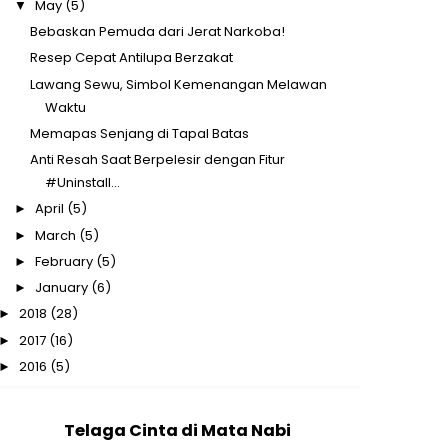
May
(5)
▼
Bebaskan Pemuda dari Jerat Narkoba!
Resep Cepat Antilupa Berzakat
Lawang Sewu, Simbol Kemenangan Melawan
Waktu
Memapas Senjang di Tapal Batas
Anti Resah Saat Berpelesir dengan Fitur
#Uninstall...
April
(5)
►
March
(5)
►
February
(5)
►
January
(6)
►
2018
(28)
►
2017
(16)
►
2016
(5)
►
Telaga Cinta di Mata Nabi